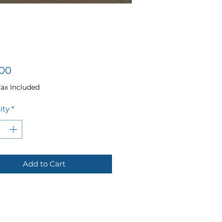
Price
00
Tax Included
ity
*
Add to Cart